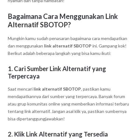
nyaman dan tanpa hambatan!
Bagaimana Cara Menggunakan Link
Alternatif SBOTOP?
Mungkin kamu sudah penasaran bagaimana cara mendapatkan
dan menggunakan
link alternatif SBOTOP
ini. Gampang kok!
Berikut adalah beberapa langkah yang bisa kamu ikuti:
1. Cari Sumber Link Alternatif yang
Terpercaya
Saat mencari
link alternatif SBOTOP
, pastikan kamu
mendapatkannya dari sumber yang terpercaya. Banyak forum
atau grup komunitas online yang memberikan informasi terbaru
tentang link alternatif. Jangan asal klik ya, pastikan sumbernya
bisa dipertanggungjawabkan!
2. Klik Link Alternatif yang Tersedia