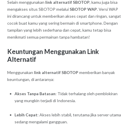
Selain menggunakan
link alternatif SBOTOP
, kamu juga bisa
mengakses situs SBOTOP melalui
SBOTOP WAP
. Versi WAP
ini dirancang untuk memberikan akses cepat dan ringan, sangat
cocok buat kamu yang sering bermain di smartphone. Dengan
tampilan yang lebih sederhana dan cepat, kamu tetap bisa
menikmati semua permainan tanpa hambatan!
Keuntungan Menggunakan Link
Alternatif
Menggunakan
link alternatif SBOTOP
memberikan banyak
keuntungan, di antaranya:
Akses Tanpa Batasan
: Tidak terhalang oleh pemblokiran
yang mungkin terjadi di Indonesia.
Lebih Cepat
: Akses lebih stabil, terutama jika server utama
sedang mengalami gangguan.