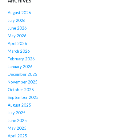
ARCHIVES
August 2026
July 2026
June 2026
May 2026
April 2026
March 2026
February 2026
January 2026
December 2025
November 2025
October 2025
September 2025
August 2025
July 2025
June 2025
May 2025
April 2025