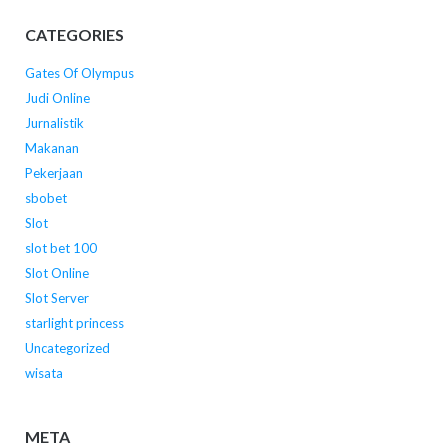
CATEGORIES
Gates Of Olympus
Judi Online
Jurnalistik
Makanan
Pekerjaan
sbobet
Slot
slot bet 100
Slot Online
Slot Server
starlight princess
Uncategorized
wisata
META