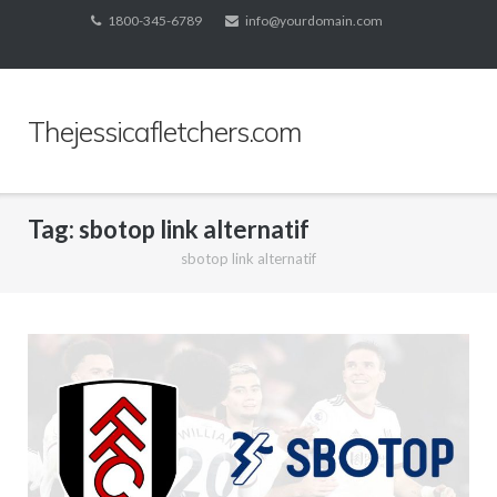
Skip
1800-345-6789
info@yourdomain.com
to
content
Thejessicafletchers.com
Tag:
sbotop link alternatif
sbotop link alternatif