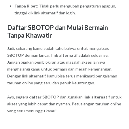
Tanpa Ribet
: Tidak perlu mengubah pengaturan apapun,
tinggal klik link alternatif dan login.
Daftar SBOTOP dan Mulai Bermain
Tanpa Khawatir
Jadi, sekarang kamu sudah tahu bahwa untuk mengakses
SBOTOP
dengan lancar,
link alternatif
adalah solusinya.
Jangan biarkan pemblokiran atau masalah akses lainnya
menghalangi kamu untuk bermain dan meraih kemenangan.
Dengan link alternatif, kamu bisa terus menikmati pengalaman
taruhan online yang seru dan penuh keuntungan.
Ayo, segera
daftar SBOTOP
dan gunakan
link alternatif
untuk
akses yang lebih cepat dan nyaman. Petualangan taruhan online
yang seru menunggu kamu!