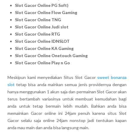
Slot Gacor Online PG Soft)
Slot Gacor Online Flow Gaming
Slot Gacor Online TNG
Slot Gacor Online Judi slot
Slot Gacor Online RTG
Slot Gacor Online IDNSLOT
Slot Gacor Online KA Gaming
Slot Gacor Online Onetouch Gaming
Slot Gacor Online Play n Go
Meskipun kami menyediakan Situs Slot Gacor
sweet bonanza
slot
tetap bisa anda mainkan semua jenis providernya dengan
hanya menggunakan 1 akun saja dan permainan Slot Gacor akan
terus bertambah variasinya untuk membuat kemudahan bagi
anda untuk tetap bermain lebih mudah. Bahkan anda bisa
memainkan Gacor online ini 24jam penuh karena situs Slot
Gacor selalu saja online 24jam nonstop jadi tentukan kapan
anda mau main dan anda bisa langsung main.