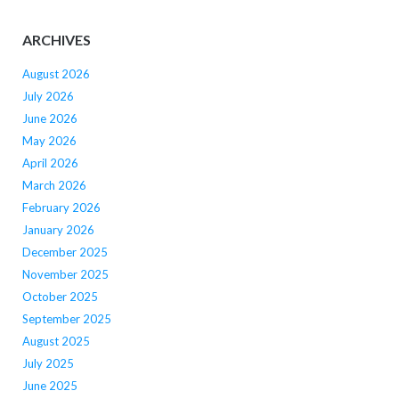
ARCHIVES
August 2026
July 2026
June 2026
May 2026
April 2026
March 2026
February 2026
January 2026
December 2025
November 2025
October 2025
September 2025
August 2025
July 2025
June 2025