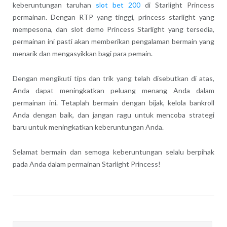
keberuntungan taruhan
slot bet 200
di Starlight Princess
permainan. Dengan RTP yang tinggi, princess starlight yang
mempesona, dan slot demo Princess Starlight yang tersedia,
permainan ini pasti akan memberikan pengalaman bermain yang
menarik dan mengasyikkan bagi para pemain.
Dengan mengikuti tips dan trik yang telah disebutkan di atas,
Anda dapat meningkatkan peluang menang Anda dalam
permainan ini. Tetaplah bermain dengan bijak, kelola bankroll
Anda dengan baik, dan jangan ragu untuk mencoba strategi
baru untuk meningkatkan keberuntungan Anda.
Selamat bermain dan semoga keberuntungan selalu berpihak
pada Anda dalam permainan Starlight Princess!
Search