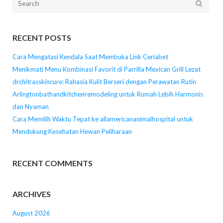
for:
RECENT POSTS
Cara Mengatasi Kendala Saat Membuka Link Ceriabet
Menikmati Menu Kombinasi Favorit di Parrilla Mexican Grill Lezat
drchitrasskincure: Rahasia Kulit Berseri dengan Perawatan Rutin
Arlingtonbathandkitchenremodeling untuk Rumah Lebih Harmonis
dan Nyaman
Cara Memilih Waktu Tepat ke allamericananimalhospital untuk
Mendukung Kesehatan Hewan Peliharaan
RECENT COMMENTS
ARCHIVES
August 2026