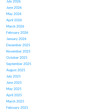
July 2026
June 2026
May 2026
April 2026
March 2026
February 2026
January 2026
December 2025
November 2025
October 2025
September 2025
August 2025
July 2025
June 2025
May 2025
April 2025
March 2025
February 2025