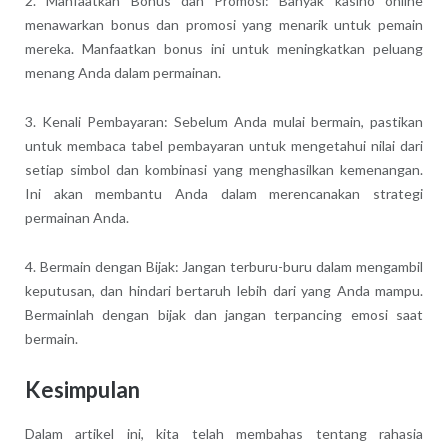
2. Manfaatkan Bonus dan Promosi: Banyak kasino online
menawarkan bonus dan promosi yang menarik untuk pemain
mereka. Manfaatkan bonus ini untuk meningkatkan peluang
menang Anda dalam permainan.
3. Kenali Pembayaran: Sebelum Anda mulai bermain, pastikan
untuk membaca tabel pembayaran untuk mengetahui nilai dari
setiap simbol dan kombinasi yang menghasilkan kemenangan.
Ini akan membantu Anda dalam merencanakan strategi
permainan Anda.
4. Bermain dengan Bijak: Jangan terburu-buru dalam mengambil
keputusan, dan hindari bertaruh lebih dari yang Anda mampu.
Bermainlah dengan bijak dan jangan terpancing emosi saat
bermain.
Kesimpulan
Dalam artikel ini, kita telah membahas tentang rahasia