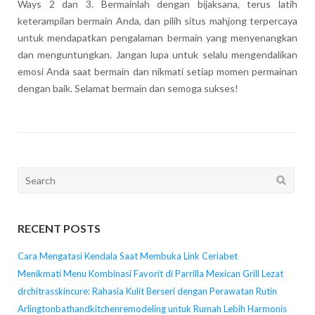
Ways 2 dan 3. Bermainlah dengan bijaksana, terus latih
keterampilan bermain Anda, dan pilih situs mahjong terpercaya
untuk mendapatkan pengalaman bermain yang menyenangkan
dan menguntungkan. Jangan lupa untuk selalu mengendalikan
emosi Anda saat bermain dan nikmati setiap momen permainan
dengan baik. Selamat bermain dan semoga sukses!
Search
for:
RECENT POSTS
Cara Mengatasi Kendala Saat Membuka Link Ceriabet
Menikmati Menu Kombinasi Favorit di Parrilla Mexican Grill Lezat
drchitrasskincure: Rahasia Kulit Berseri dengan Perawatan Rutin
Arlingtonbathandkitchenremodeling untuk Rumah Lebih Harmonis