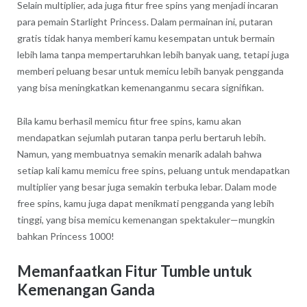
Selain multiplier, ada juga fitur free spins yang menjadi incaran
para pemain Starlight Princess. Dalam permainan ini, putaran
gratis tidak hanya memberi kamu kesempatan untuk bermain
lebih lama tanpa mempertaruhkan lebih banyak uang, tetapi juga
memberi peluang besar untuk memicu lebih banyak pengganda
yang bisa meningkatkan kemenanganmu secara signifikan.
Bila kamu berhasil memicu fitur free spins, kamu akan
mendapatkan sejumlah putaran tanpa perlu bertaruh lebih.
Namun, yang membuatnya semakin menarik adalah bahwa
setiap kali kamu memicu free spins, peluang untuk mendapatkan
multiplier yang besar juga semakin terbuka lebar. Dalam mode
free spins, kamu juga dapat menikmati pengganda yang lebih
tinggi, yang bisa memicu kemenangan spektakuler—mungkin
bahkan Princess 1000!
Memanfaatkan Fitur Tumble untuk
Kemenangan Ganda