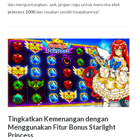
dan menguntungkan. Jadi, jangan ragu untuk mencoba
slot
princess 1000
dan rasakan sendiri keajaibannya!
Tingkatkan Kemenangan dengan
Menggunakan Fitur Bonus Starlight
Princess