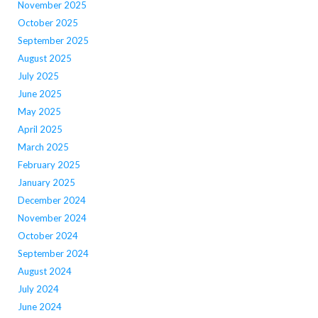
November 2025
October 2025
September 2025
August 2025
July 2025
June 2025
May 2025
April 2025
March 2025
February 2025
January 2025
December 2024
November 2024
October 2024
September 2024
August 2024
July 2024
June 2024