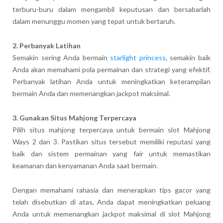
terburu-buru dalam mengambil keputusan dan bersabarlah
dalam menunggu momen yang tepat untuk bertaruh.
2. Perbanyak Latihan
Semakin sering Anda bermain
starlight princess
, semakin baik
Anda akan memahami pola permainan dan strategi yang efektif.
Perbanyak latihan Anda untuk meningkatkan keterampilan
bermain Anda dan memenangkan jackpot maksimal.
3. Gunakan Situs Mahjong Terpercaya
Pilih situs mahjong terpercaya untuk bermain slot Mahjong
Ways 2 dan 3. Pastikan situs tersebut memiliki reputasi yang
baik dan sistem permainan yang fair untuk memastikan
keamanan dan kenyamanan Anda saat bermain.
Dengan memahami rahasia dan menerapkan tips gacor yang
telah disebutkan di atas, Anda dapat meningkatkan peluang
Anda untuk memenangkan jackpot maksimal di slot Mahjong