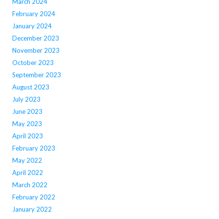
March 2024
February 2024
January 2024
December 2023
November 2023
October 2023
September 2023
August 2023
July 2023
June 2023
May 2023
April 2023
February 2023
May 2022
April 2022
March 2022
February 2022
January 2022