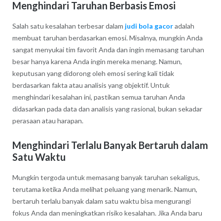
Menghindari Taruhan Berbasis Emosi
Salah satu kesalahan terbesar dalam
judi bola gacor
adalah
membuat taruhan berdasarkan emosi. Misalnya, mungkin Anda
sangat menyukai tim favorit Anda dan ingin memasang taruhan
besar hanya karena Anda ingin mereka menang. Namun,
keputusan yang didorong oleh emosi sering kali tidak
berdasarkan fakta atau analisis yang objektif. Untuk
menghindari kesalahan ini, pastikan semua taruhan Anda
didasarkan pada data dan analisis yang rasional, bukan sekadar
perasaan atau harapan.
Menghindari Terlalu Banyak Bertaruh dalam
Satu Waktu
Mungkin tergoda untuk memasang banyak taruhan sekaligus,
terutama ketika Anda melihat peluang yang menarik. Namun,
bertaruh terlalu banyak dalam satu waktu bisa mengurangi
fokus Anda dan meningkatkan risiko kesalahan. Jika Anda baru