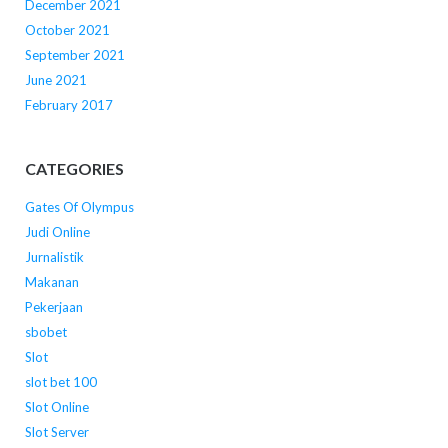
December 2021
October 2021
September 2021
June 2021
February 2017
CATEGORIES
Gates Of Olympus
Judi Online
Jurnalistik
Makanan
Pekerjaan
sbobet
Slot
slot bet 100
Slot Online
Slot Server