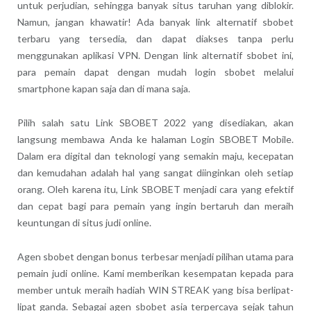
untuk perjudian, sehingga banyak situs taruhan yang diblokir.
Namun, jangan khawatir! Ada banyak link alternatif sbobet
terbaru yang tersedia, dan dapat diakses tanpa perlu
menggunakan aplikasi VPN. Dengan link alternatif sbobet ini,
para pemain dapat dengan mudah login sbobet melalui
smartphone kapan saja dan di mana saja.
Pilih salah satu Link SBOBET 2022 yang disediakan, akan
langsung membawa Anda ke halaman Login SBOBET Mobile.
Dalam era digital dan teknologi yang semakin maju, kecepatan
dan kemudahan adalah hal yang sangat diinginkan oleh setiap
orang. Oleh karena itu, Link SBOBET menjadi cara yang efektif
dan cepat bagi para pemain yang ingin bertaruh dan meraih
keuntungan di situs judi online.
Agen sbobet dengan bonus terbesar menjadi pilihan utama para
pemain judi online. Kami memberikan kesempatan kepada para
member untuk meraih hadiah WIN STREAK yang bisa berlipat-
lipat ganda. Sebagai agen sbobet asia terpercaya sejak tahun