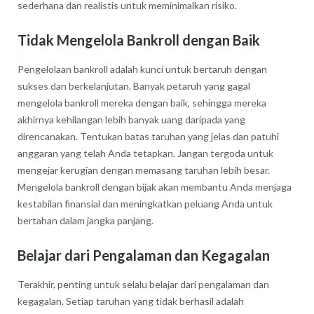
sederhana dan realistis untuk meminimalkan risiko.
Tidak Mengelola Bankroll dengan Baik
Pengelolaan bankroll adalah kunci untuk bertaruh dengan
sukses dan berkelanjutan. Banyak petaruh yang gagal
mengelola bankroll mereka dengan baik, sehingga mereka
akhirnya kehilangan lebih banyak uang daripada yang
direncanakan. Tentukan batas taruhan yang jelas dan patuhi
anggaran yang telah Anda tetapkan. Jangan tergoda untuk
mengejar kerugian dengan memasang taruhan lebih besar.
Mengelola bankroll dengan bijak akan membantu Anda menjaga
kestabilan finansial dan meningkatkan peluang Anda untuk
bertahan dalam jangka panjang.
Belajar dari Pengalaman dan Kegagalan
Terakhir, penting untuk selalu belajar dari pengalaman dan
kegagalan. Setiap taruhan yang tidak berhasil adalah