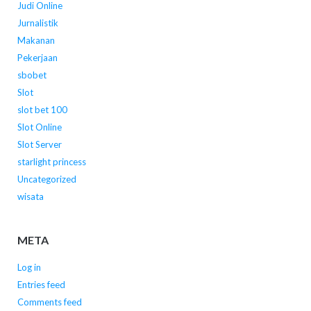
Judi Online
Jurnalistik
Makanan
Pekerjaan
sbobet
Slot
slot bet 100
Slot Online
Slot Server
starlight princess
Uncategorized
wisata
META
Log in
Entries feed
Comments feed