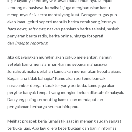
kejar layaknya seorang wartawan pada umumnya. Menjadi
seorang mahasiswa Jurnalistik juga mengharuskan kamu
mempunyai fisik serta mental yang kuat. Beragam tugas pun
akan kamu geluti seperti menulis berita cetak yang jenisnya
hard news
,
soft news
, naskah penyiaran berita televisi, naskah
penyiaran berita radio, berita online, hingga fotografi
dan
indepth reporting
.
Jika dibayangkan mungkin akan cukup melelahkan, namun
setelah kamu menjalani hari-harimu sebagai mahasiswa
Jurnalistik maka perlahan kamu akan menemukan kebahagiaan.
Bagaimana tidak bahagia? Kamu akan bertemu banyak
narasumber dengan karakter yang berbeda, kamu juga akan
pergi ke banyak tempat yang mungkin belum diketahui khalayak.
Dan yang paling terpenting kamu akan mendapatkan
pengalaman berharga seumur hidupmu.
Melihat prospek kerja jurnalistik saat ini memang sudah sangat
terbuka luas. Apa lagi di era keterbukaan dan banjir informasi