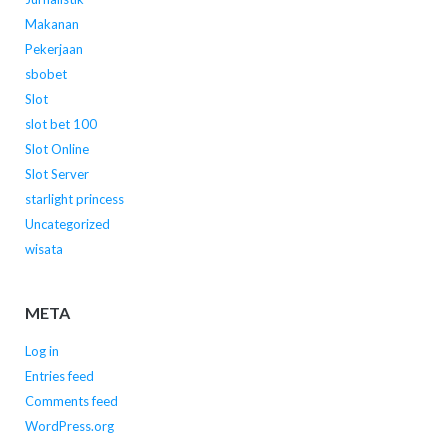
Makanan
Pekerjaan
sbobet
Slot
slot bet 100
Slot Online
Slot Server
starlight princess
Uncategorized
wisata
META
Log in
Entries feed
Comments feed
WordPress.org