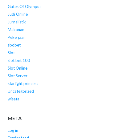
Gates Of Olympus
Judi Online
Jurnalistik
Makanan
Pekerjaan
sbobet
Slot
slot bet 100
Slot Online
Slot Server
starlight princess
Uncategorized
wisata
META
Log in
Entries feed