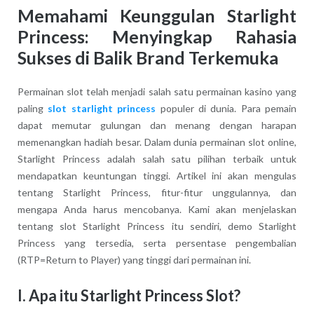
Memahami Keunggulan Starlight
Princess: Menyingkap Rahasia
Sukses di Balik Brand Terkemuka
Permainan slot telah menjadi salah satu permainan kasino yang
paling
slot starlight princess
populer di dunia. Para pemain
dapat memutar gulungan dan menang dengan harapan
memenangkan hadiah besar. Dalam dunia permainan slot online,
Starlight Princess adalah salah satu pilihan terbaik untuk
mendapatkan keuntungan tinggi. Artikel ini akan mengulas
tentang Starlight Princess, fitur-fitur unggulannya, dan
mengapa Anda harus mencobanya. Kami akan menjelaskan
tentang slot Starlight Princess itu sendiri, demo Starlight
Princess yang tersedia, serta persentase pengembalian
(RTP=Return to Player) yang tinggi dari permainan ini.
I. Apa itu Starlight Princess Slot?