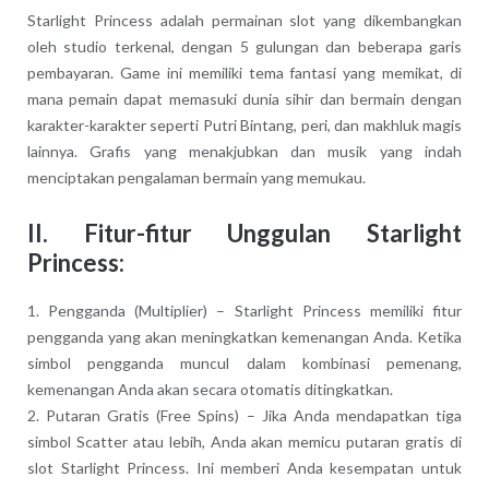
Starlight Princess adalah permainan slot yang dikembangkan
oleh studio terkenal, dengan 5 gulungan dan beberapa garis
pembayaran. Game ini memiliki tema fantasi yang memikat, di
mana pemain dapat memasuki dunia sihir dan bermain dengan
karakter-karakter seperti Putri Bintang, peri, dan makhluk magis
lainnya. Grafis yang menakjubkan dan musik yang indah
menciptakan pengalaman bermain yang memukau.
II. Fitur-fitur Unggulan Starlight
Princess:
1. Pengganda (Multiplier) – Starlight Princess memiliki fitur
pengganda yang akan meningkatkan kemenangan Anda. Ketika
simbol pengganda muncul dalam kombinasi pemenang,
kemenangan Anda akan secara otomatis ditingkatkan.
2. Putaran Gratis (Free Spins) – Jika Anda mendapatkan tiga
simbol Scatter atau lebih, Anda akan memicu putaran gratis di
slot Starlight Princess. Ini memberi Anda kesempatan untuk