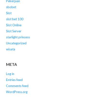
Pekerjaan
sbobet
Slot
slot bet 100
Slot Online
Slot Server
starlight princess
Uncategorized
wisata
META
Log in
Entries feed
Comments feed
WordPress.org