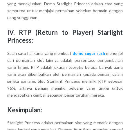
yang menakjubkan. Demo Starlight Princess adalah cara yang
sempurna untuk menjajal permainan sebelum bermain dengan
uang sungguhan.
IV. RTP (Return to Player) Starlight
Princess:
Salah satu hal kunci yang membuat
demo sugar rush
menonjol
dari permainan slot lainnya adalah persentase pengembalian
yang tinggi. RTP adalah ukuran teoretis berapa banyak uang
yang akan dikembalikan oleh permainan kepada pemain dalam
jangka panjang. Slot Starlight Princess memiliki RTP sebesar
96%, artinya pemain memiliki peluang yang tinggi untuk
mendapatkan kembali sebagian besar taruhan mereka.
Kesimpulan:
Starlight Princess adalah permainan slot yang menarik dengan
tema fantasi yang memikat. Dengan fitur-fitur unggulan seperti