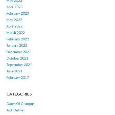
May 2023
April 2023
February 2023
May 2022
April 2022
March 2022
February 2022
January 2022
December 2021
October 2021
September 2021
June 2021
February 2017
CATEGORIES
Gates Of Olympus
Judi Online