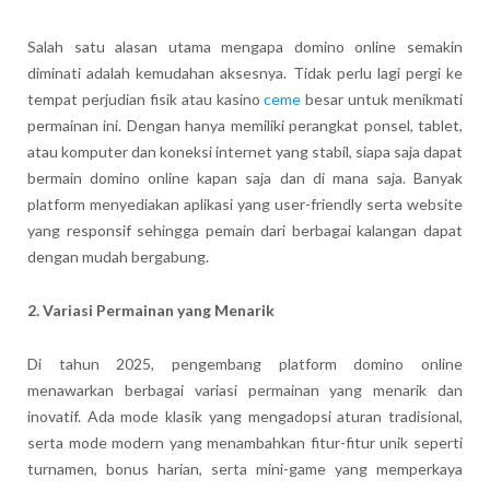
Salah satu alasan utama mengapa domino online semakin
diminati adalah kemudahan aksesnya. Tidak perlu lagi pergi ke
tempat perjudian fisik atau kasino
ceme
besar untuk menikmati
permainan ini. Dengan hanya memiliki perangkat ponsel, tablet,
atau komputer dan koneksi internet yang stabil, siapa saja dapat
bermain domino online kapan saja dan di mana saja. Banyak
platform menyediakan aplikasi yang user-friendly serta website
yang responsif sehingga pemain dari berbagai kalangan dapat
dengan mudah bergabung.
2. Variasi Permainan yang Menarik
Di tahun 2025, pengembang platform domino online
menawarkan berbagai variasi permainan yang menarik dan
inovatif. Ada mode klasik yang mengadopsi aturan tradisional,
serta mode modern yang menambahkan fitur-fitur unik seperti
turnamen, bonus harian, serta mini-game yang memperkaya