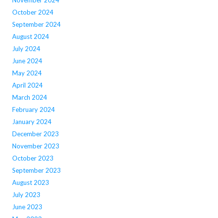
November 2024
October 2024
September 2024
August 2024
July 2024
June 2024
May 2024
April 2024
March 2024
February 2024
January 2024
December 2023
November 2023
October 2023
September 2023
August 2023
July 2023
June 2023