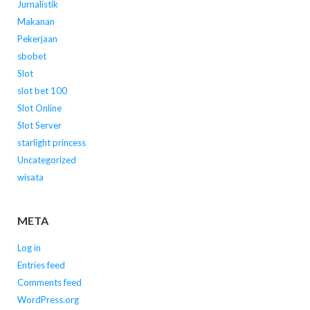
Jurnalistik
Makanan
Pekerjaan
sbobet
Slot
slot bet 100
Slot Online
Slot Server
starlight princess
Uncategorized
wisata
META
Log in
Entries feed
Comments feed
WordPress.org