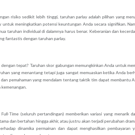
n risiko sedikit lebih tinggi, taruhan parlay adalah pilihan yang mena
y untuk meningkatkan potensi keuntungan Anda secara signifikan. Na
ua taruhan individual di dalamnya harus benar. Keberanian dan kecerd
ng fantastis dengan taruhan parlay.
n dengan tepat? Taruhan skor gabungan memungkinkan Anda untuk mem
 taruhan yang menantang tetapi juga sangat memuaskan ketika Anda berh
ik dan pemahaman yang mendalam tentang taktik tim dapat membantu 
h kemenangan.
Full-Time (seluruh pertandingan) memberikan variasi yang menarik d
ama dan bertahan hingga akhir, atau justru akan terjadi perubahan dram
 terhadap dinamika permainan dan dapat menghasilkan pembayaran 