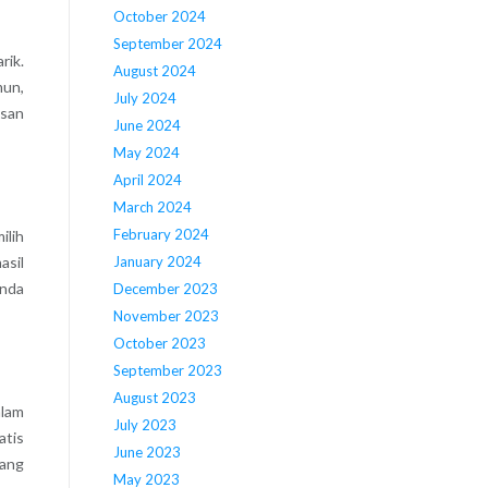
October 2024
September 2024
rik.
August 2024
mun,
July 2024
asan
June 2024
May 2024
April 2024
March 2024
February 2024
ilih
January 2024
asil
Anda
December 2023
November 2023
October 2023
September 2023
August 2023
alam
July 2023
atis
June 2023
yang
May 2023