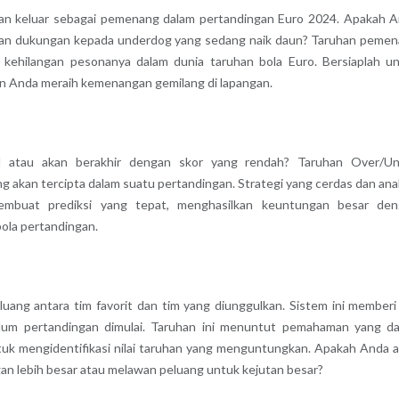
kan keluar sebagai pemenang dalam pertandingan Euro 2024. Apakah 
ikan dukungan kepada underdog yang sedang naik daun? Taruhan peme
h kehilangan pesonanya dalam dunia taruhan bola Euro. Bersiaplah u
an Anda meraih kemenangan gemilang di lapangan.
l atau akan berakhir dengan skor yang rendah? Taruhan Over/U
akan tercipta dalam suatu pertandingan. Strategi yang cerdas dan anal
mbuat prediksi yang tepat, menghasilkan keuntungan besar den
ola pertandingan.
ng antara tim favorit dan tim yang diunggulkan. Sistem ini memberi
lum pertandingan dimulai. Taruhan ini menuntut pemahaman yang d
uk mengidentifikasi nilai taruhan yang menguntungkan. Apakah Anda 
lebih besar atau melawan peluang untuk kejutan besar?