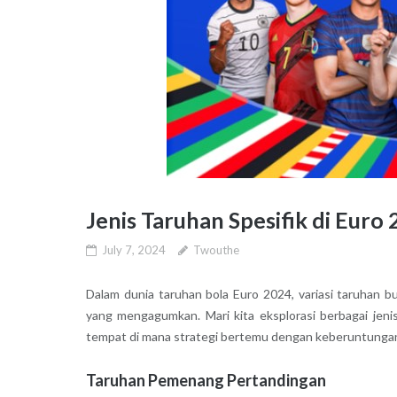
Jenis Taruhan Spesifik di Euro 2
July 7, 2024
Twouthe
Dalam dunia taruhan bola Euro 2024, variasi taruhan 
yang mengagumkan. Mari kita eksplorasi berbagai jeni
tempat di mana strategi bertemu dengan keberuntungan
Taruhan Pemenang Pertandingan