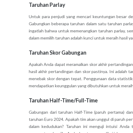
Taruhan Parlay
Untuk para penjudi yang mencari keuntungan besar denga
Gabungkan beberapa taruhan dalam satu taruhan parla
ingatlah bahwa untuk memenangkan taruhan parlay, sem
dalam memilih taruhan adalah kunci untuk meraih hasil ya
Taruhan Skor Gabungan
Apakah Anda dapat meramalkan skor akhir pertandinga
hasil akhir pertandingan dan skor pastinya. Ini adalah
menebak skor dengan tepat. Penggunaan data statist
mendapatkan keunggulan yang dibutuhkan untuk merai
Taruhan Half-Time/Full-Time
Gabungan dari taruhan Half-Time (paruh pertama) dan 
taruhan Euro 2024. Apakah tim akan unggul di paruh pert
dalam kedudukan? Taruhan ini menguji intuisi Anda