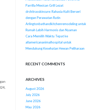
Parrilla Mexican Grill Lezat
drchitrasskincure: Rahasia Kulit Berseri
dengan Perawatan Rutin
Arlingtonbathandkitchenremodeling untuk
Rumah Lebih Harmonis dan Nyaman
Cara Memilih Waktu Tepat ke
allamericananimalhospital untuk
Mendukung Kesehatan Hewan Peliharaan
RECENT COMMENTS
ARCHIVES
ngan
24,
August 2026
July 2026
June 2026
May 2026