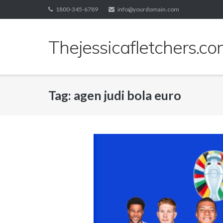
Skip
1800-345-6789
info@yourdomain.com
to
content
Thejessicafletchers.c
Tag:
agen judi bola euro