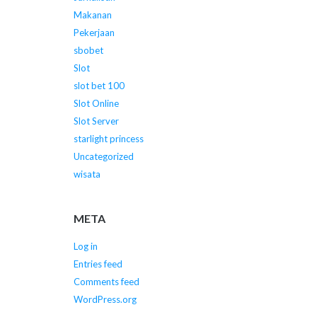
Makanan
Pekerjaan
sbobet
Slot
slot bet 100
Slot Online
Slot Server
starlight princess
Uncategorized
wisata
META
Log in
Entries feed
Comments feed
WordPress.org