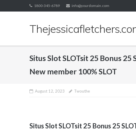
Skip
1800-345-6789
info@yourdomain.com
to
content
Thejessicafletchers.c
Situs Slot SLOTsit 25 Bonus 25
New member 100% SLOT
August 12, 2023
Twouthe
Situs Slot SLOTsit 25 Bonus 25 SL