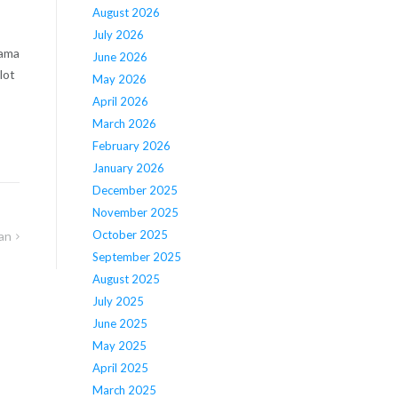
August 2026
July 2026
ama
June 2026
lot
May 2026
April 2026
March 2026
February 2026
January 2026
December 2025
November 2025
October 2025
an
September 2025
August 2025
July 2025
June 2025
May 2025
April 2025
March 2025