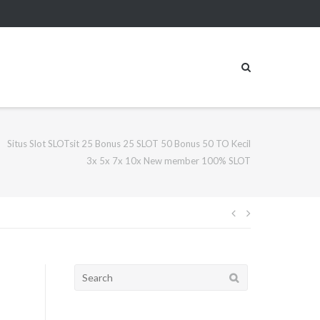
Situs Slot SLOTsit 25 Bonus 25 SLOT 50 Bonus 50 TO Kecil
3x 5x 7x 10x New member 100% SLOT
Post
navigation
Search
for: