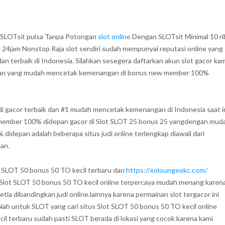
ot SLOTsit pulsa Tanpa Potongan
slot online
Dengan SLOTsit Minimal 10 ri
 24jam Nonstop Raja slot sendiri sudah mempunyai reputasi online yang
n terbaik di Indonesia. Silahkan sesegera daftarkan akun slot gacor ka
an yang mudah mencetak kemenangan di bonus new member 100%
i gacor terbaik dan #1 mudah mencetak kemenangan di Indonesia saat in
 member 100% didepan gacor di Slot SLOT 25 bonus 25 yangdengan mud
depan adalah beberapa situs judi online terlengkap diawali dari
kan.
ot SLOT 50 bonus 50 TO kecil terbaru dan
https://xoloungeokc.com/
in Slot SLOT 50 bonus 50 TO kecil online terpercaya mudah menang karen
tia dibandingkan judi online.lainnya karena permainan slot tergacor ini
Nah untuk SLOT yang cari situs Slot SLOT 50 bonus 50 TO kecil online
cil terbaru sudah pasti SLOT berada di lokasi yang cocok karena kami