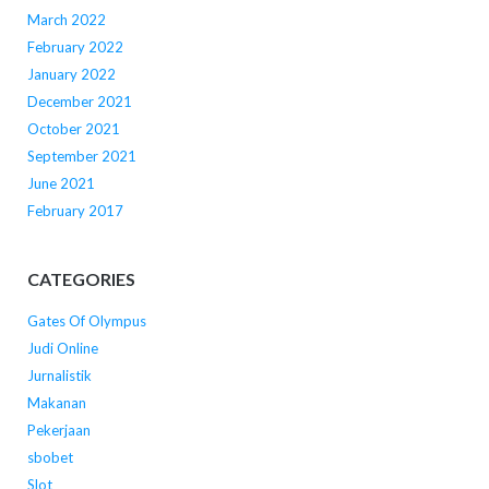
March 2022
February 2022
January 2022
December 2021
October 2021
September 2021
June 2021
February 2017
CATEGORIES
Gates Of Olympus
Judi Online
Jurnalistik
Makanan
Pekerjaan
sbobet
Slot