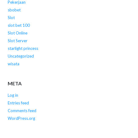
Pekerjaan
sbobet
Slot
slot bet 100
Slot Online
Slot Server
starlight princess
Uncategorized
wisata
META
Log in
Entries feed
Comments feed
WordPress.org