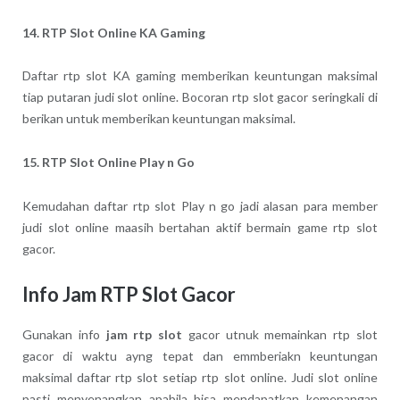
14. RTP Slot Online KA Gaming
Daftar rtp slot KA gaming memberikan keuntungan maksimal
tiap putaran judi slot online. Bocoran rtp slot gacor seringkali di
berikan untuk memberikan keuntungan maksimal.
15. RTP Slot Online Play n Go
Kemudahan daftar rtp slot Play n go jadi alasan para member
judi slot online maasih bertahan aktif bermain game rtp slot
gacor.
Info Jam RTP Slot Gacor
Gunakan info
jam rtp slot
gacor utnuk memainkan rtp slot
gacor di waktu ayng tepat dan emmberiakn keuntungan
maksimal daftar rtp slot setiap rtp slot online. Judi slot online
pasti menyenangkan apabila bisa mendapatkan kemenangan