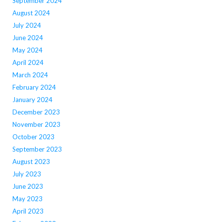
September 2024
August 2024
July 2024
June 2024
May 2024
April 2024
March 2024
February 2024
January 2024
December 2023
November 2023
October 2023
September 2023
August 2023
July 2023
June 2023
May 2023
April 2023