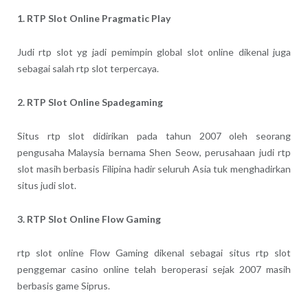
1. RTP Slot Online Pragmatic Play
Judi rtp slot yg jadi pemimpin global slot online dikenal juga
sebagai salah rtp slot terpercaya.
2. RTP Slot Online Spadegaming
Situs rtp slot didirikan pada tahun 2007 oleh seorang
pengusaha Malaysia bernama Shen Seow, perusahaan judi rtp
slot masih berbasis Filipina hadir seluruh Asia tuk menghadirkan
situs judi slot.
3. RTP Slot Online Flow Gaming
rtp slot online Flow Gaming dikenal sebagai situs rtp slot
penggemar casino online telah beroperasi sejak 2007 masih
berbasis game Siprus.