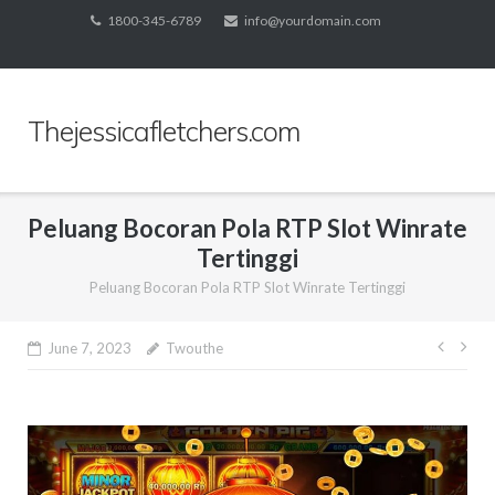
Skip
1800-345-6789
info@yourdomain.com
to
content
Thejessicafletchers.com
Peluang Bocoran Pola RTP Slot Winrate
Tertinggi
Peluang Bocoran Pola RTP Slot Winrate Tertinggi
Post
June 7, 2023
Twouthe
navig