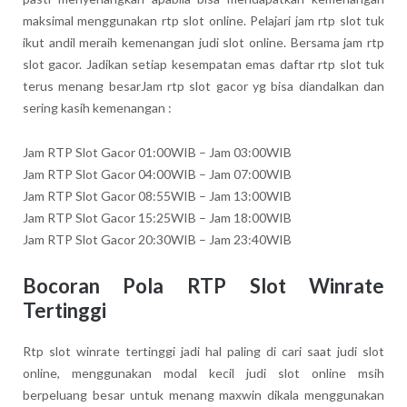
maksimal menggunakan rtp slot online. Pelajari jam rtp slot tuk
ikut andil meraih kemenangan judi slot online. Bersama jam rtp
slot gacor. Jadikan setiap kesempatan emas daftar rtp slot tuk
terus menang besarJam rtp slot gacor yg bisa diandalkan dan
sering kasih kemenangan :
Jam RTP Slot Gacor 01:00WIB – Jam 03:00WIB
Jam RTP Slot Gacor 04:00WIB – Jam 07:00WIB
Jam RTP Slot Gacor 08:55WIB – Jam 13:00WIB
Jam RTP Slot Gacor 15:25WIB – Jam 18:00WIB
Jam RTP Slot Gacor 20:30WIB – Jam 23:40WIB
Bocoran Pola RTP Slot Winrate
Tertinggi
Rtp slot winrate tertinggi jadi hal paling di cari saat judi slot
online, menggunakan modal kecil judi slot online msih
berpeluang besar untuk menang maxwin dikala menggunakan